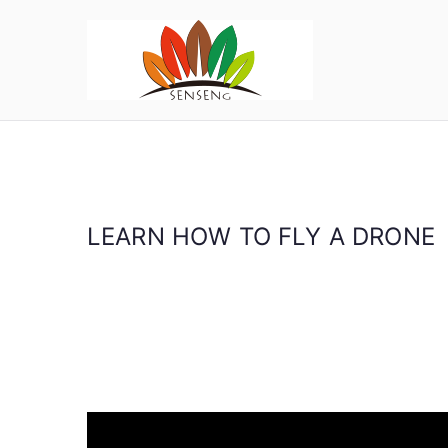
跳
转
到
SENSE
宁波凯森工贸集团
内
容
LEARN HOW TO FLY A DRONE