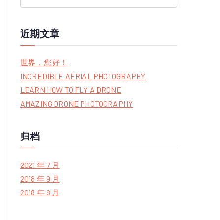
S
e
a
近期文章
r
c
世界，您好！
h
INCREDIBLE AERIAL PHOTOGRAPHY
f
LEARN HOW TO FLY A DRONE
o
AMAZING DRONE PHOTOGRAPHY
r
:
归档
2021 年 7 月
2018 年 9 月
2018 年 8 月