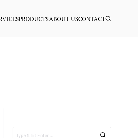
RVICES
PRODUCTS
ABOUT US
CONTACT
首页
年
月
日
LEARN HOW TO FLY A DRONE