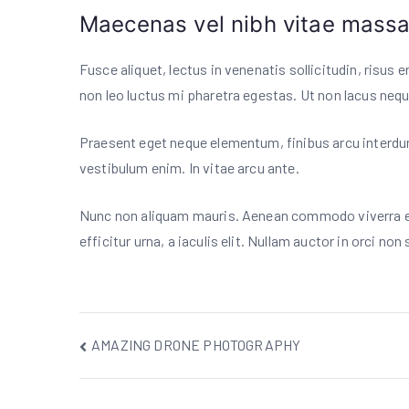
Maecenas vel nibh vitae mass
Fusce aliquet, lectus in venenatis sollicitudin, risus 
non leo luctus mi pharetra egestas. Ut non lacus ne
Praesent eget neque elementum, finibus arcu interdu
vestibulum enim. In vitae arcu ante.
Nunc non aliquam mauris. Aenean commodo viverra ex
efficitur urna, a iaculis elit. Nullam auctor in orci no
文
AMAZING DRONE PHOTOGRAPHY
章