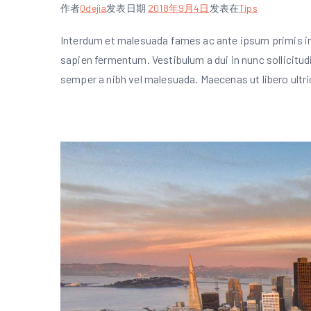
作者
0dejia
发表日期
2018年9月4日
发表在
Tips
Interdum et malesuada fames ac ante ipsum primis in 
sapien fermentum. Vestibulum a dui in nunc sollicitud
semper a nibh vel malesuada. Maecenas ut libero ultri